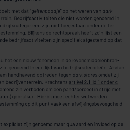
elt met dat “
geitenpaadje
” op het weren van
dark
rrein. Bedrijfsactiviteiten die niet worden genoemd in
drijfs­­ca­­te­go­ri­e­ën zijn niet toegestaan onder de ter
bestemming. Blijkens de
rechtspraak
heeft zo’n lijst een
emde bedrijfsactiviteiten zijn specifiek afgestemd op dat
nu het een nieuw fenomeen in de le­vens­­mid­­de­len­bran­
zijn genoemd in een lijst van bedrijfscate­go­ri­e­ën. Alsdan
dam handhavend optreden tegen
dark stores
omdat zij
en be­­drijven­ter­rein. Krachtens
artikel 2.1 lid 1 onder c
lgemene zin verboden om een pand/perceel in strijd met
aten) gebruiken. Hierbij moet echter wel worden
bestemming op dit punt vaak een afwijkingsbevoegdheid
iet expliciet zijn genoemd maar qua aard en invloed op de