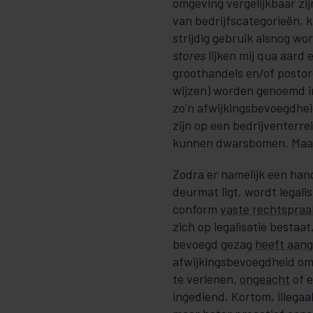
omgeving verge­lijkbaar zij
van bedrijfscategorieën,
strijdig gebruik alsnog wo
stores
lijken mij qua aard 
groothandels en/of postor
wijzen) worden genoemd in
zo’n afwij­kingsbevoegdh
zijn op een bedrijventerrei
kunnen dwarsbomen. Maar d
Zodra er namelijk een ha
deurmat ligt, wordt le­­ga­­
conform
vaste rechtspraa
zich op legalisatie bestaa
bevoegd ge­zag
heeft aan
afwijkingsbevoegd­­heid om
te verlenen,
ongeacht
of e
ingediend. Kortom, illegaal o