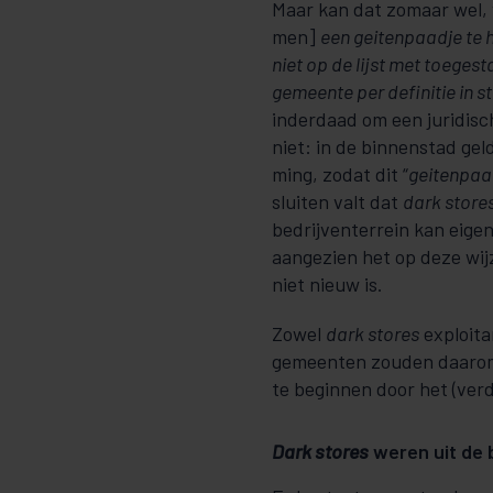
Maar kan dat zomaar wel, v
men]
een gei­tenpaad­je te 
niet op de lijst met toe­­gest
gemeente per definitie in s
inderdaad om een juridisch
niet: in de binnenstad gel
ming, zo­­dat dit “
geitenpaad
sluiten valt dat
dark store
bedrijventerrein kan eigen
aangezien het op deze wijz
niet nieu­w is.
Zowel
dark stores
exploita
gemeenten zouden daarom 
te beginnen door het (verd
Dark stores
weren uit de 