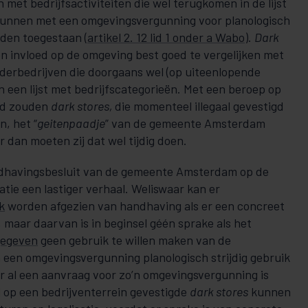
n met bedrijfsactiviteiten die wel terugkomen in de lijst
 kunnen met een omgevingsvergunning voor planologisch
rden toegestaan (
artikel 2. 12 lid 1 onder a Wabo
).
Dark
en invloed op de omgeving best goed te vergelijken met
derbedrijven die doorgaans wel (op uiteen­lo­pende
 een lijst met bedrijfscategorieën. Met een beroep op
eid zouden
dark stores,
die momenteel illegaal gevestigd
n, het “
geiten­paadje
” van de gemeente Am­sterdam
an moeten zij dat wel tijdig doen.
ndhavingsbesluit van de gemeente Amsterdam op de
lisatie een lastiger verhaal. Weliswaar kan er
k
worden afgezien van hand­having als er een concreet
t, maar daarvan is in beginsel géén sprake als het
gegeven
geen gebruik te willen maken van de
 een omgevingsver­gun­ning planolo­gisch strijdig gebruik
r al een aan­­­vraag voor zo’n omge­vings­vergunning is
p een be­drij­venterrein ge­­­­ves­tigde
dark stores
kunnen