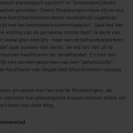
anuit planologisch opzicht? In “
Amsterdam
[denkt
heb­­­ben ge­vonden. Omdat flitsbezorgers nieuw zijn en dus
ane bedrijfs­ac­­tivi­tei­ten staan, handelen zij volgens de
trijd met het bestaande be­stem­mings­­plan
”. Gaat het hier
e vinding van de ge­meen­­te Am­ster­dam? Ik denk van
dt veelal geen bedrijfs- maar een detailhan­delsbe­stem­
­­je
” daar sowieso niet werkt, terwijl het niet uit te
s
kunnen kwa­­­­li­fi­ceren als ‘detailhandel’. En voor een
lijk niet worden gesproken van een “
geiten­­paad­je
”,
e handhaven van illegale bedrijfsactiviteiten bepaald
nten, en samen met hen ook de flitsbezorgers, als
nog eens hun planologsiche knopen moeten tellen, om
er) lezen van deze blog.
binnenstad