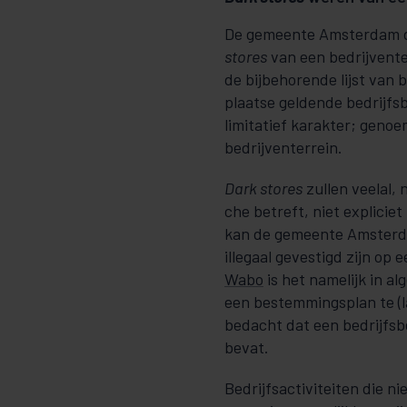
De gemeente Amsterdam do
stores
van een be­drijvente
de bijbehorende lijst van be­
plaatse geldende bedrijfs
li­mitatief karakter; geno
bedrijventerrein.
Dark stores
zullen veelal, 
che betreft, niet expliciet 
kan de gemeente Amster
illegaal gevestigd zijn op e
Wabo
is het namelijk in a
een bestemmingsplan te (l
bedacht dat een bedrijfs
bevat.
Bedrijfsactiviteiten die n