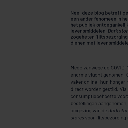
Nee, deze blog betreft g
een ander feno­meen in h
het publiek ontoegankelijk
levensmiddelen.
Dark sto
zogeheten ‘flitsbezorging
die­nen met levensmiddele
Mede vanwege de COVID-19 
enorme vlucht geno­men. 
vaker online; hun honger m
direct worden gestild. Via
consumptiebehoefte voorzie
be­stel­lin­gen aangenomen
omgeving van de
dark sto
stores
voor flitsbezorging