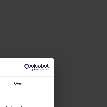
Over
 media te bieden en om ons