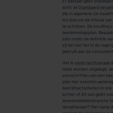
Er bestaat geen standaard
somt de
Standaard vergel
die in algemene zin kwalif
tot doel om de inhoud van
te schrijven. De invullin
bestemmingsplan. Bepaalde
juist onder de definitie 
zij het dat het in de regel
gebruik aan de consument
Het is
vaste recht­­­spraak
d
moet worden uitgelegd, als 
voorschrif­ten van een bes
plan hier evenmin aankno­pi
bedrijfsactiviteiten in ons 
echter of dit ook geldt vo
levensmiddelenbranche in d
‘detail­han­­del’? Met name 