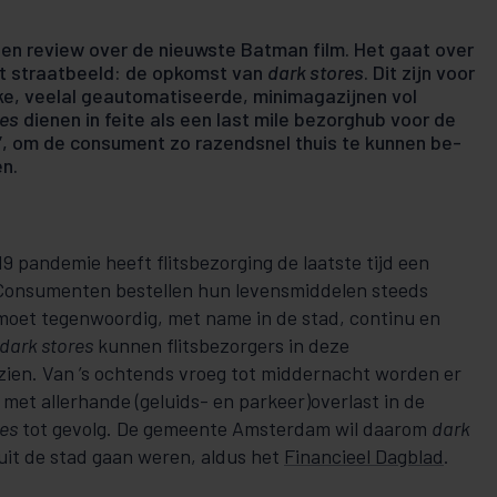
een review over de nieuwste Batman film. Het gaat over
et straatbeeld: de opkomst van
dark stores
. Dit zijn voor
e, veelal ge­au­tomatiseerde, minima­ga­zij­nen vol
res
dienen in feite als een last mile bezorghub voor de
’, om de consument zo razendsnel thuis te kunnen be­
n.
pandemie heeft flitsbezorging de laatste tijd een
Consumenten bestellen hun levensmiddelen steeds
oet te­­genwoor­dig, met name in de stad, continu en
dark stores
kun­nen flits­be­zorgers in deze
n. Van ’s ochtends vroeg tot midder­­­­­nacht worden er
, met allerhande (geluids- en parkeer)overlast in de
res
tot gevolg. De gemeente Amster­­­­dam wil daarom
dark
 uit de stad gaan weren, aldus het
Financieel Dagblad
.