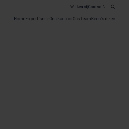
Werken bij
Contact
NL
Home
Expertises
Ons kantoor
Ons team
Kennis delen