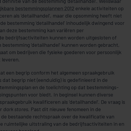
 definitie van de bestemming ‘detailhandel’. Weliswaar
ijkbare bestemmingsplannen 2012
enkele activiteiten op
iceren als ‘detailhandel’, maar die opsomming heeft niet
 de bestemming ‘detailhandel’ inhoudelijk dwingend voor
g van deze bestemming kan variëren per
 bedrijfsactiviteiten kunnen worden uitgesloten of
van bestemming ‘detailhandel’ kunnen worden gebracht,
 gaat om bedrijven die fysieke goederen voor persoonlijk
 leveren.
at een begrip conform het algemeen spraak­­gebruik
dat begrip niet (een­duidig) is gedefinieerd in de
tem­mings­­­plan en de toelichting op dat bestemmings­
ngs­­punten voor biedt. In be­­­gin­sel kunnen diverse
spraakgebruik kwali­fi­ceren als ‘detailhandel’. De vraag is
or
dark stores
. Past dit nieuwe fenomeen in de
e be­­­staande rechtspraak over de kwa­li­ficatie van
de ruimtelijke uitstraling van de bedrijfsactiviteiten in en