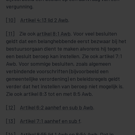
vergunning.
[10]
Artikel 4:13 lid 2 Awb
.
[11]
Zie ook
artikel 8:1 Awb
. Voor veel besluiten
geldt dat een belanghebbende eerst bezwaar bij het
bestuursorgaan dient te maken alvorens hij tegen
een besluit beroep kan instellen. Zie ook artikel 7:1
Awb. Voor sommige besluiten, zoals algemeen
verbindende voorschriften (bijvoorbeeld een
gemeentelijke verordening) en beleidsregels geldt
verder dat het instellen van beroep niet mogelijk is.
Zie ook artikel 8:3 tot en met 8:5 Awb.
[12]
Artikel 6:2 aanhef en sub b Awb
.
[13]
Artikel 7:1 aanhef en sub f
.
[14]
Artikel 8:55 lid 1 Awb
en
8:54 Awb
. Dat in