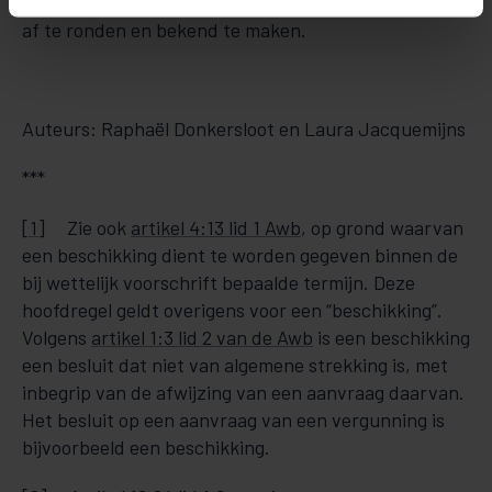
het besluit alsnog binnen een aanvaardbare termijn
af te ronden en bekend te maken.
Auteurs: Raphaël Donkersloot en Laura Jacquemijns
***
[1]
Zie ook
artikel 4:13 lid 1 Awb
, op grond waarvan
een beschikking dient te worden gegeven binnen de
bij wettelijk voorschrift bepaalde termijn. Deze
hoofdregel geldt overigens voor een “beschikking”.
Volgens
artikel 1:3 lid 2 van de Awb
is een beschikking
een besluit dat niet van algemene strekking is, met
inbegrip van de afwijzing van een aanvraag daarvan.
Het besluit op een aanvraag van een vergunning is
bijvoorbeeld een beschikking.