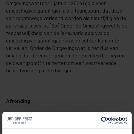
Omgevingswet (per 1 januari 2024) gold voor
omgevingsvergunningen als uitgangspunt dat deze
van rechtswege verleend worden als niet tijdig op de
aanvraag is beslist.
[25]
Onder de Omgevingswet is de
toepasselijkheid van de
lex silentio positivo
op
omgevingsvergunningaanvragen echter komen te
vervallen. Onder de Omgevingswet is het dus van
belang dat de eerdergenoemde remedies (beroep en
de dwangsom) in te zetten om een voortvarende
besluitvorming af te dwingen.
Afronding
In de praktijk merken wij doorgaans dat
bestuursorganen wel tijdig
willen
beslissen maar dat
eenvoudigweg niet
kunnen
doen, bijvoorbeeld