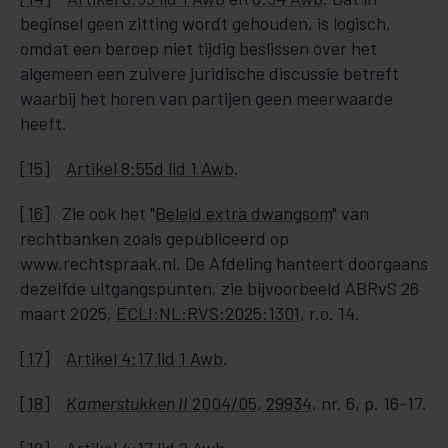
beginsel geen zitting wordt gehouden, is logisch,
omdat een beroep niet tijdig beslissen over het
algemeen een zuivere juridische discussie betreft
waarbij het horen van partijen geen meerwaarde
heeft.
[15]
Artikel 8:55d lid 1 Awb
.
[16]
Zie ook het "
Beleid extra dwangsom
" van
rechtbanken zoals gepubliceerd op
www.rechtspraak.nl. De Afdeling hanteert doorgaans
dezelfde uitgangspunten, zie bijvoorbeeld ABRvS 26
maart 2025,
ECLI:NL:RVS:2025:1301
, r.o. 14.
[17]
Artikel 4:17 lid 1 Awb
.
[18]
Kamerstukken II
2004/05, 29934
, nr. 6, p. 16-17.