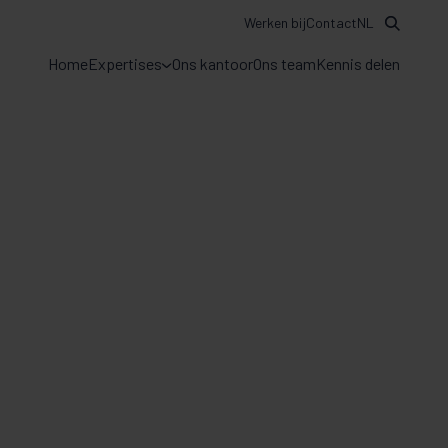
Werken bij
Contact
NL
Home
Expertises
Ons kantoor
Ons team
Kennis delen