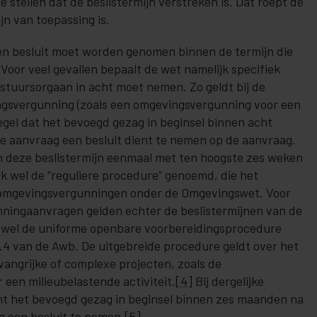
e stellen dat de beslistermijn verstreken is. Dat roept de
jn van toepassing is.
een besluit moet worden genomen binnen de termijn die
Voor veel gevallen bepaalt de wet namelijk specifiek
estuursorgaan in acht moet nemen. Zo geldt bij de
gsvergunning (zoals een omgevingsvergunning voor een
egel dat het bevoegd gezag in beginsel binnen acht
 aanvraag een besluit dient te nemen op de aanvraag.
 deze beslistermijn eenmaal met ten hoogste zes weken
k wel de “reguliere procedure” genoemd, die het
 omgevingsvergunningen onder de Omgevingswet. Voor
ingaanvragen gelden echter de beslistermijnen van de
ofwel de uniforme openbare voorbereidingsprocedure
3.4 van de Awb. De uitgebreide procedure geldt over het
vangrijke of complexe projecten, zoals de
een milieubelastende activiteit.
[4]
Bij dergelijke
t het bevoegd gezag in beginsel binnen zes maanden na
 een besluit te nemen.
[5]