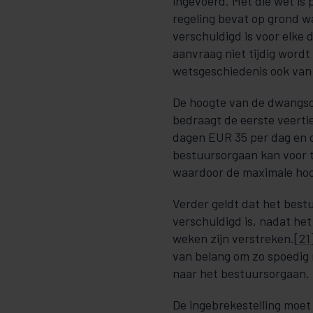
ingevoerd. Met die wet is
regeling bevat op grond
verschuldigd is voor elke 
aanvraag niet tijdig wordt
wetsgeschiedenis ook van 
De hoogte van de dwangs
bedraagt de eerste veerti
dagen EUR 35 per dag en 
bestuursorgaan kan voor 
waardoor de maximale ho
Verder geldt dat het best
verschuldigd is, nadat het 
weken zijn verstreken.
[21
van belang om zo spoedig m
naar het bestuursorgaan.
De ingebrekestelling moet 