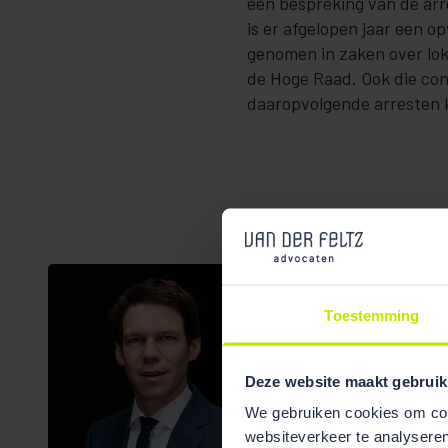
een bespreking van de arr
is er afgelopen jaar een o
genomen in zaken over lok
de Hoge Raad. Ook die co
daaropvolgende arresten k
Toestemming
Deze website maakt gebruik
We gebruiken cookies om cont
websiteverkeer te analyseren