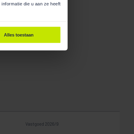
nformatie die u aan ze heeft
Alles toestaan
Vastgoed 2026/9