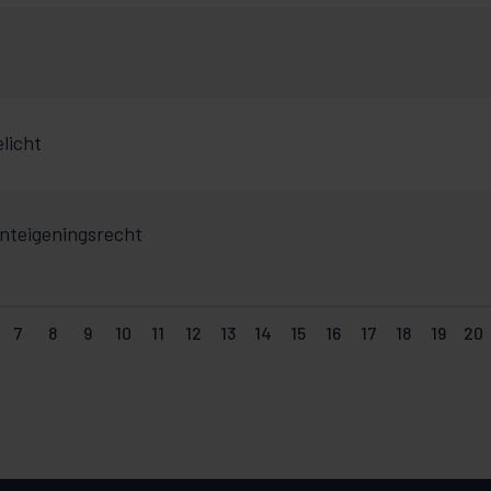
licht
onteigeningsrecht
7
8
9
10
11
12
13
14
15
16
17
18
19
20