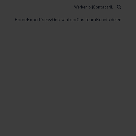
Werken bij
Contact
NL
Home
Expertises
Ons kantoor
Ons team
Kennis delen