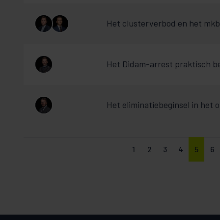
Het clusterverbod en het mkb
Het Didam-arrest praktisch be
Het eliminatiebeginsel in het 
1
2
3
4
5
6