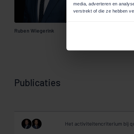
Bekijk team
media, adverteren en analys
overzicht
verstrekt of die ze hebben v
Ruben Wiegerink
Publicaties
Het activiteitencriterium bij 