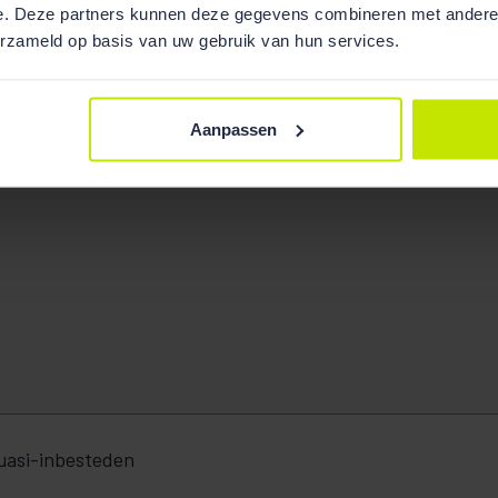
e. Deze partners kunnen deze gegevens combineren met andere i
erzameld op basis van uw gebruik van hun services.
Aanpassen
quasi-inbesteden