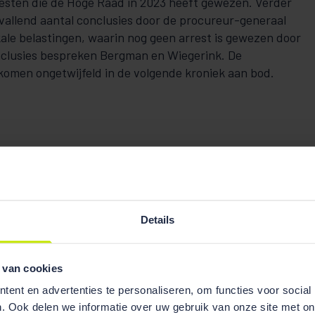
esten die de Hoge Raad in 2023 heeft gewezen. Verder
pvallend aantal conclusies door de procureur-generaal
ale belastingen, waarin nog geen arrest is gewezen door
nclusies bespreken Bergman en Wiegerink. De
omen ongetwijfeld in de volgende kroniek aan bod.
Details
 van cookies
ent en advertenties te personaliseren, om functies voor social
. Ook delen we informatie over uw gebruik van onze site met on