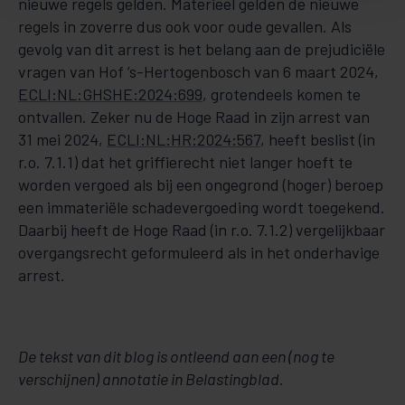
nieuwe regels gelden. Materieel gelden de nieuwe
regels in zoverre dus ook voor oude gevallen. Als
gevolg van dit arrest is het belang aan de prejudiciële
vragen van Hof ’s-Hertogenbosch van 6 maart 2024,
ECLI:NL:GHSHE:2024:699
, grotendeels komen te
ontvallen. Zeker nu de Hoge Raad in zijn arrest van
31 mei 2024,
ECLI:NL:HR:2024:567
, heeft beslist (in
r.o. 7.1.1) dat het griffierecht niet langer hoeft te
worden vergoed als bij een ongegrond (hoger) beroep
een immateriële schadevergoeding wordt toegekend.
Daarbij heeft de Hoge Raad (in r.o. 7.1.2) vergelijkbaar
overgangsrecht geformuleerd als in het onderhavige
arrest.
De tekst van dit blog is ontleend aan een (nog te
verschijnen) annotatie in Belastingblad.