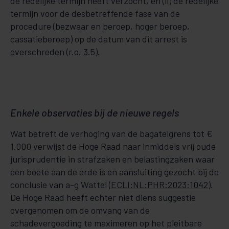
de redelijke termijn heeft verzocht, en (ii) de redelijke
termijn voor de desbetreffende fase van de
procedure (bezwaar en beroep, hoger beroep,
cassatieberoep) op de datum van dit arrest is
overschreden (r.o. 3.5).
Enkele observaties bij de nieuwe regels
Wat betreft de verhoging van de bagatelgrens tot €
1.000 verwijst de Hoge Raad naar inmiddels vrij oude
jurisprudentie in strafzaken en belastingzaken waar
een boete aan de orde is en aansluiting gezocht bij de
conclusie van a-g Wattel (
ECLI:NL:PHR:2023:1042
).
De Hoge Raad heeft echter niet diens suggestie
overgenomen om de omvang van de
schadevergoeding te maximeren op het pleitbare