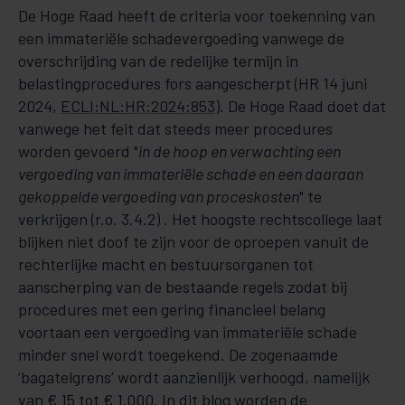
De Hoge Raad heeft de criteria voor toekenning van
een immateriële schadevergoeding vanwege de
overschrijding van de redelijke termijn in
belastingprocedures fors aangescherpt (HR 14 juni
2024,
ECLI:NL:HR:2024:853
). De Hoge Raad doet dat
vanwege het feit dat steeds meer procedures
worden gevoerd "
in de hoop en verwachting een
vergoeding van immateriële schade en een daaraan
gekoppelde vergoeding van proceskosten
" te
verkrijgen (r.o. 3.4.2) . Het hoogste rechtscollege laat
blijken niet doof te zijn voor de oproepen vanuit de
rechterlijke macht en bestuursorganen tot
aanscherping van de bestaande regels zodat bij
procedures met een gering financieel belang
voortaan een vergoeding van immateriële schade
minder snel wordt toegekend. De zogenaamde
‘bagatelgrens’ wordt aanzienlijk verhoogd, namelijk
van € 15 tot € 1.000. In dit blog worden de