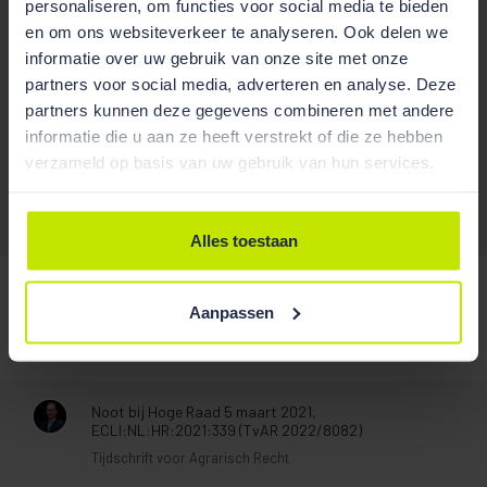
personaliseren, om functies voor social media te bieden
en om ons websiteverkeer te analyseren. Ook delen we
informatie over uw gebruik van onze site met onze
partners voor social media, adverteren en analyse. Deze
partners kunnen deze gegevens combineren met andere
Publicaties
informatie die u aan ze heeft verstrekt of die ze hebben
verzameld op basis van uw gebruik van hun services.
/
Alles toestaan
Noot bij Hoge Raad 31 januari 2025,
ECLI:NL:HR:2025:162 (Jurisprudentie Burgerlijk
Aanpassen
Procesrecht 2025/35)
Jurisprudentie Burgerlijk Procesrecht 2025/35
Noot bij Hoge Raad 5 maart 2021,
ECLI:NL:HR:2021:339 (TvAR 2022/8082)
Tijdschrift voor Agrarisch Recht