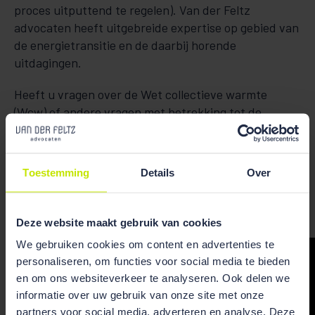
proces uitputtend te regelen). Van der Feltz
advocaten heeft uitgebreide expertise op gebied van
de energietransitie en de daarbij horende
uitdagingen.
Heeft u vragen over de Wet collectieve warmte
(Wcw) of andere vragen met betrekking tot de
warmtetransitie? Neem dan
contact
op met één van
de onderstaande advocaten:
Toestemming
Details
Over
Deze website maakt gebruik van cookies
We gebruiken cookies om content en advertenties te
personaliseren, om functies voor social media te bieden
en om ons websiteverkeer te analyseren. Ook delen we
informatie over uw gebruik van onze site met onze
partners voor social media, adverteren en analyse. Deze