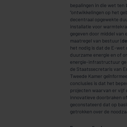
bepalingen in die wet ten
“ontwikkelingen op het geb
decentraal opgewekte duurz
installatie voor warmtek
gegeven door middel van e
maatregel van bestuur (
d
het nodig is dat de E-wet
duurzame energie en of on
energie-infrastructuur ger
de Staatssecretaris van E
Tweede Kamer geïnformeer
conclusies is dat het bepe
projecten waarvan er vijf 
innovatieve doorbraken of
geconstateerd dat op basi
getrokken over de noodzaa