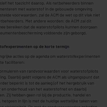
usief het toezicht daarop. Als netbeheerders binnen
imenteren met waterstof in de gebouwde omgeving
stelde voorwaarden, zal de ACM de wet op dit vlak niet
tbeheerders. Met andere woorden: de ACM zal dit
mee bereiken dat de waterstofpilots kunnen doorgaan
consumentenbescherming voldoende zijn geborgd.
stofexperimenten op de korte termijn
angrijke acties op de agenda om waterstofexperimenten
e faciliteren:
t formuleren van randvoorwaarden voor waterstofpilots
ng. Daarbij geldt volgens de ACM als uitgangspunt dat
rder beperkt is tot de aanleg (of het hergebruik van
r en onderhoud van het waterstofnet en daarbij
. Zij hebben geen rol bij de productie, handel en
 hetgeen in lijn is met de huidige wettelijke taken van
 en elektriciteit. De met de randvoorwaarden geboden