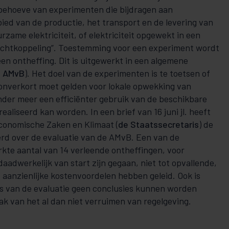
 behoeve van experimenten die bijdragen aan
ied van de productie, het transport en de levering van
ame elektriciteit, of elektriciteit opgewekt in een
rachtkoppeling”. Toestemming voor een experiment wordt
en ontheffing. Dit is uitgewerkt in een algemene
e AMvB
). Het doel van de experimenten is te toetsen of
 onverkort moet gelden voor lokale opwekking van
der meer een efficiënter gebruik van de beschikbare
ealiseerd kan worden. In een brief van 16 juni jl. heeft
conomische Zaken en Klimaat (
de Staatssecretaris
) de
d over de evaluatie van de AMvB. Een van de
rkte aantal van 14 verleende ontheffingen, voor
daadwerkelijk van start zijn gegaan, niet tot opvallende,
 aanzienlijke kostenvoordelen hebben geleid. Ook is
s van de evaluatie geen conclusies kunnen worden
k van het al dan niet verruimen van regelgeving.