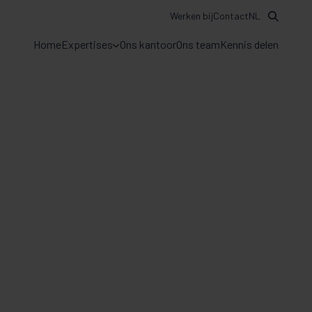
Werken bij
Contact
NL
Home
Expertises
Ons kantoor
Ons team
Kennis delen