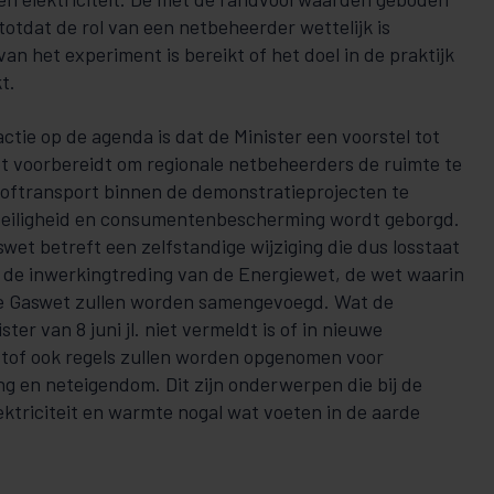
jn totdat de rol van een netbeheerder wettelijk is
van het experiment is bereikt of het doel in de praktijk
t.
actie op de agenda is dat de Minister een voorstel tot
et voorbereidt om regionale netbeheerders de ruimte te
oftransport binnen de demonstratieprojecten te
veiligheid en consumentenbescherming wordt geborgd.
swet betreft een zelfstandige wijziging die dus losstaat
p de inwerkingtreding van de Energiewet, de wet waarin
de Gaswet zullen worden samengevoegd. Wat de
ter van 8 juni jl. niet vermeldt is of in nieuwe
tof ook regels zullen worden opgenomen voor
g en neteigendom. Dit zijn onderwerpen die bij de
lektriciteit en warmte nogal wat voeten in de aarde