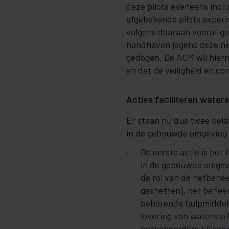
deze pilots eveneens incl
afgebakende pilots exper
volgens daaraan vooraf ge
handhaven jegens deze ne
gedogen. De ACM wil hier
en dat de veiligheid en 
Acties faciliteren water
Er staan nu dus twee bel
in de gebouwde omgeving t
De eerste actie is he
in de gebouwde omgevi
de rol van de netbehee
gasnetten), het behee
behorende hulpmiddelen
levering van waterstof,
netbeheerders bij gas