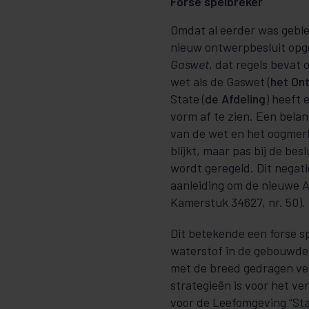
Forse spelbreker
Omdat al eerder was geble
nieuw ontwerpbesluit opg
Gaswet
, dat regels bevat
wet als de Gaswet (
het On
State (
de Afdeling
) heeft
vorm af te zien. Een belan
van de wet en het oogmerk
blijkt, maar pas bij de be
wordt geregeld. Dit negat
aanleiding om de nieuwe A
Kamerstuk 34627, nr. 50).
Dit betekende een forse s
waterstof in de gebouwde 
met de breed gedragen ve
strategieën is voor het 
voor de Leefomgeving “
Sta