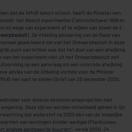
ken dat de AMvB tekort schoot, heeft de Minister een
esteld: het
Besluit experimenten Elektriciteitswet 1998 en
 om bij wege van experiment af te wijken van zowel de E-
twerpbesluit
). De Afdeling advisering van de Raad van
 evenwel geadviseerd om van het Ontwerpbesluit in deze
grijk punt van kritiek was dat het doel van een afwijking
 van het experiment niet uit het Ontwerpbesluit zelf
sluitvorming op een aanvraag om een concrete afwijking
ieve advies van de Afdeling vormde voor de Minister
MvB niet vast te stellen (brief van 20 december 2020,
pelbreker voor diverse demonstratieprojecten met
omgeving. Deze zijn en worden ontwikkeld geheel in lijn
rwachting dat waterstof na 2030 één van de mogelijke
verwarmen van woningen zonder aardgas (Planbureau
rt analyse aardgasvrije buurten”
, versie 2020, 24