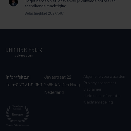
Hoger beroep niet-ontvankelijk vanwege ontbreken
toereikende machtiging
Belastingblad 2024/387
Algemene voorwaarden
info@feltz.nl
Javastraat 22
Privacy statement
Tel +31 70 31 31 050
2585 AN Den Haag
Disclaimer
Nederland
Juridische informatie
Klachtenregeling