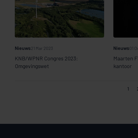
Nieuws
Nieuws
21 Mar 2023
01 O
KNB/WPNR Congres 2023:
Maarten Fi
Omgevingswet
kantoor
1