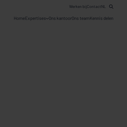
Werken bij
Contact
NL
Home
Expertises
Ons kantoor
Ons team
Kennis delen