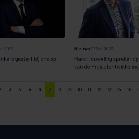
Nieuws
ct 2023
27 Feb 2023
nkers gestart bij ons op
Marc Houweling spreker op
van de Projectontwikkeling
2
3
4
5
6
7
8
9
10
11
12
13
14
15
1