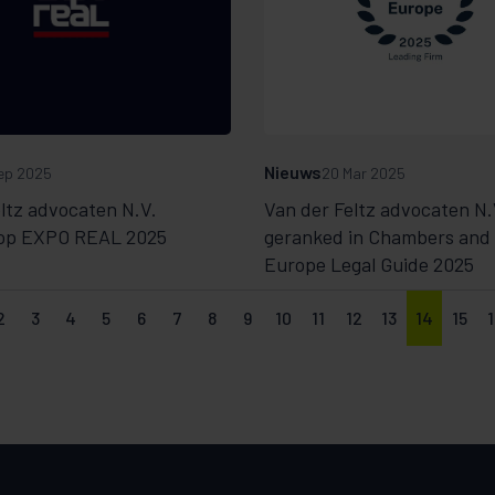
Nieuws
ep 2025
20 Mar 2025
ltz advocaten N.V.
Van der Feltz advocaten N.
op EXPO REAL 2025
geranked in Chambers and
Europe Legal Guide 2025
2
3
4
5
6
7
8
9
10
11
12
13
14
15
1