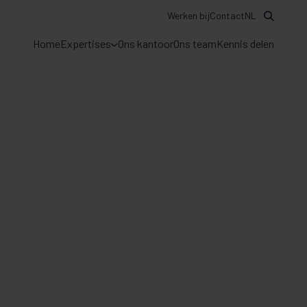
Werken bij
Contact
NL
Home
Expertises
Ons kantoor
Ons team
Kennis delen