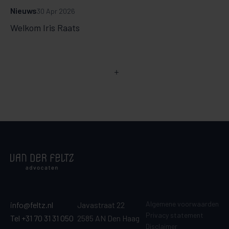
Nieuws
30 Apr 2026
Welkom Iris Raats
Algemene voorwaarden
info@feltz.nl
Javastraat 22
Privacy statement
Tel +31 70 31 31 050
2585 AN Den Haag
Disclaimer