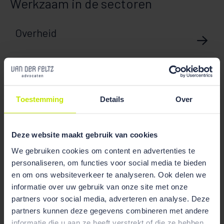
Werkzaam in de sectoren
Overheid
Werkzaam in de rechtsgebieden
Toestemming
Details
Over
Deze website maakt gebruik van cookies
We gebruiken cookies om content en advertenties te
Openbaarheid van
personaliseren, om functies voor social media te bieden
overheidsinformatie
en om ons websiteverkeer te analyseren. Ook delen we
informatie over uw gebruik van onze site met onze
partners voor social media, adverteren en analyse. Deze
partners kunnen deze gegevens combineren met andere
Ruimtelijke ordening
informatie die u aan ze heeft verstrekt of die ze hebben