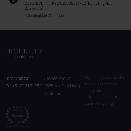
2025, ECLI:NL:RBZWB:2025:3752 (Belastingblad
2025/333)
Belastingblad 2025/333
Algemene voorwaarden
info@feltz.nl
Javastraat 22
Privacy statement
Tel +31 70 31 31 050
2585 AN Den Haag
Disclaimer
Nederland
Juridische informatie
Klachtenregeling