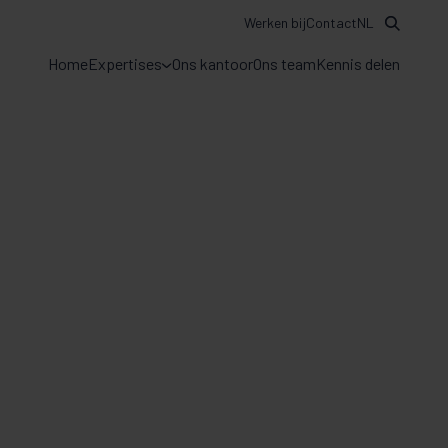
Werken bij
Contact
NL
Home
Expertises
Ons kantoor
Ons team
Kennis delen