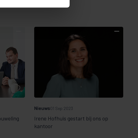
Nieuws
01 Sep 2023
ouweling
Irene Hofhuis gestart bij ons op
kantoor