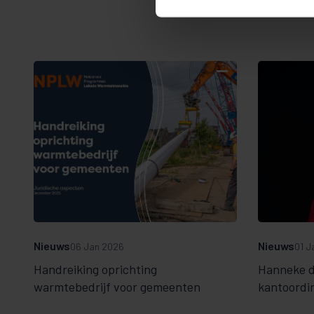
Nieuws
Nieuws
06 Jan 2026
01 J
Handreiking oprichting
Hanneke d
warmtebedrijf voor gemeenten
kantoordi