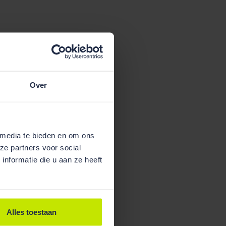
Over
 media te bieden en om ons
ze partners voor social
nformatie die u aan ze heeft
Alles toestaan