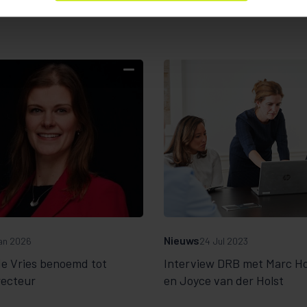
Nieuws
an 2026
24 Jul 2023
e Vries benoemd tot
Interview DRB met Marc H
recteur
en Joyce van der Holst