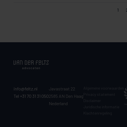
1
Algemene voorwaarden
info@feltz.nl
Javastraat 22
Privacy statement
Tel +31 70 31 31 050
2585 AN Den Haag
Disclaimer
Nederland
Juridische informatie
Klachtenregeling