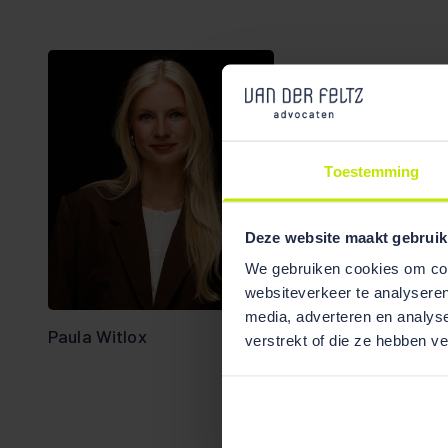
Toestemming
Deze website maakt gebruik
Bekijk team
overzicht
We gebruiken cookies om cont
websiteverkeer te analyseren
media, adverteren en analys
Paula Witlox
verstrekt of die ze hebben v