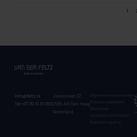
1
Algemene voorwaarden
info@feltz.nl
Javastraat 22
Privacy statement
Tel +31 70 31 31 050
2585 AN Den Haag
Disclaimer
Nederland
Juridische informatie
Klachtenregeling