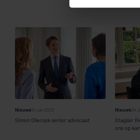
Nieuws
Nieuws
01 Jan 2023
24 J
Simon Olierook senior advocaat
Stagiair Ri
ons op ka