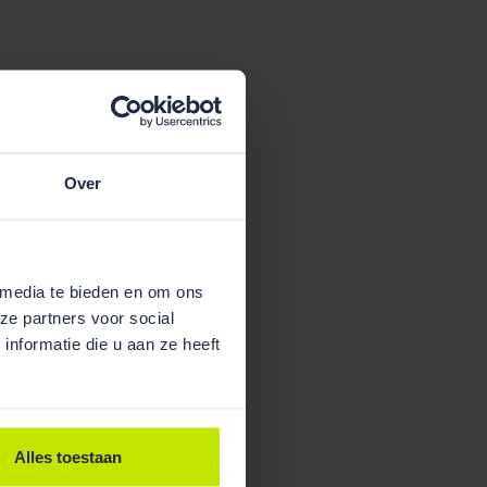
Over
 media te bieden en om ons
ze partners voor social
nformatie die u aan ze heeft
Alles toestaan