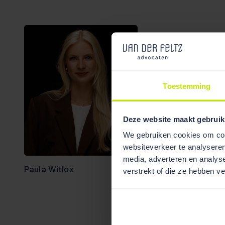
Toestemming
Deze website maakt gebruik
Bekijk team
overzicht
We gebruiken cookies om cont
websiteverkeer te analyseren
media, adverteren en analys
Paula Witlox
verstrekt of die ze hebben v