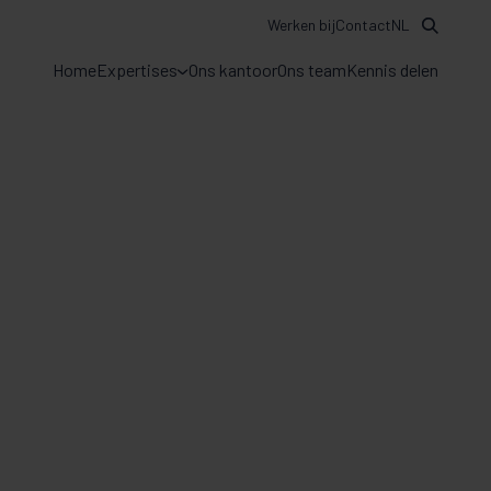
Werken bij
Contact
NL
Home
Expertises
Ons kantoor
Ons team
Kennis delen