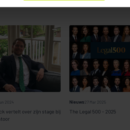
Nieuws
un 2024
27 Mar 2025
ck vertelt over zijn stage bij
The Legal 500 - 2025
ntoor