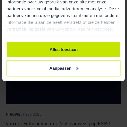
informatie over uw gebruik van onze site met onze
Van der Feltz advocaten N.V. aanwezig op EXPO
partners voor social media, adverteren en analyse. Deze
REAL
partners kunnen deze gegevens combineren met andere
informatie die u aan ze heeft verstrekt of die ze hebben
verzameld op basis van uw gebruik van hun services.
Alles toestaan
Aanpassen
Nieuws
01 Sep 2025
Van der Feltz advocaten N.V. aanwezig op EXPO