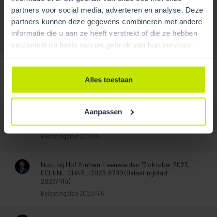
Publicaties
partners voor social media, adverteren en analyse. Deze
partners kunnen deze gegevens combineren met andere
informatie die u aan ze heeft verstrekt of die ze hebben
/
verzameld op basis van uw gebruik van hun services.
Noot bij Hof Arnhem-Leeuwarden 14 februari 2023,
ECLI:NL:GHARL:2023:1307 (Belastingblad 2023/132)
Alles toestaan
Belastingblad
Aanpassen
Noot bij Hof Arnhem-Leeuwarden 15 oktober 2024,
ECLI:NL:GHARL:2024:6423 (Belastingblad 2025/5)
Belastingblad 2025/5
Noot bij Hof Arnhem-Leeuwarden 17 oktober 2023,
ECLI:NL:GHARL:2023:8799 (Belastingblad
2023/415)
Belastingblad 2023/415