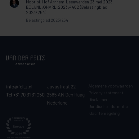
Noot bij Hof Arnhem-Leeuwarden 23 mei 2023,
ECLI:NL:GHARL:2023:4482 (Belastingblad
2023/254)
Belastingblad 2023/254
Algemene voorwaarden
info@feltz.nl
Javastraat 22
Privacy statement
Tel +31 70 31 31 050
2585 AN Den Haag
Disclaimer
Nederland
Juridische informatie
Klachtenregeling