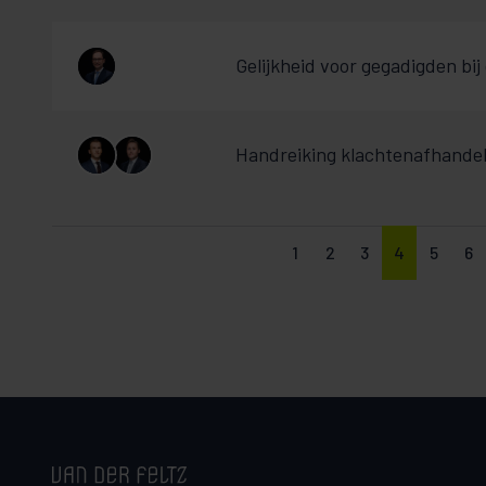
Gelijkheid voor gegadigden bij
Handreiking klachtenafhandel
1
2
3
4
5
6