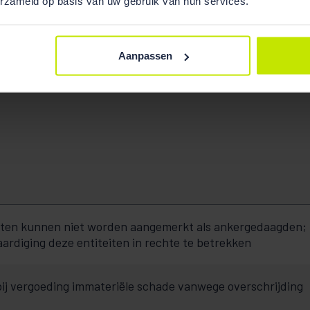
erzameld op basis van uw gebruik van hun services.
Aanpassen
iten kunnen niet worden aangemerkt als ankergedaagden;
rdiging deze entiteiten in rechte te betrekken
bij vergoeding immateriële schade vanwege overschrijding