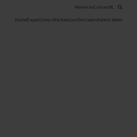
Werken bij
Contact
NL
Home
Expertises
Ons kantoor
Ons team
Kennis delen