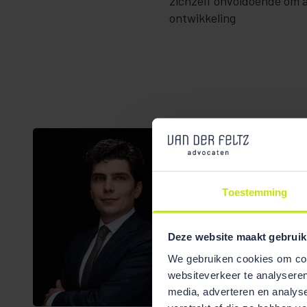
zichzelf onvoldoende om a
ontwikkeling
Toestemming
Deze website maakt gebruik
We gebruiken cookies om cont
Bekijk team
websiteverkeer te analyseren
overzicht
media, adverteren en analys