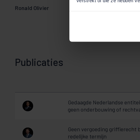
verstrekt of die ze hebben v
Ronald Olivier
Publicaties
Gedaagde Nederlandse entite
geen onderbouwing of rechtvaa
Geen vergoeding griffierecht 
redelijke termijn