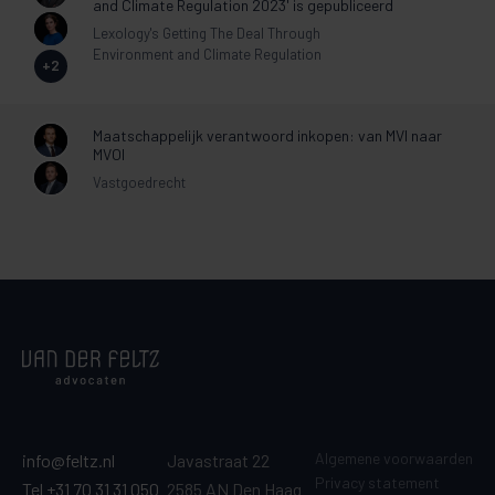
and Climate Regulation 2023' is gepubliceerd
Lexology's Getting The Deal Through
Environment and Climate Regulation
+2
Maatschappelijk verantwoord inkopen: van MVI naar
MVOI
Vastgoedrecht
Algemene voorwaarden
info@feltz.nl
Javastraat 22
Privacy statement
Tel +31 70 31 31 050
2585 AN Den Haag