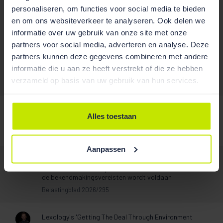
personaliseren, om functies voor social media te bieden
en om ons websiteverkeer te analyseren. Ook delen we
informatie over uw gebruik van onze site met onze
Publicaties
partners voor social media, adverteren en analyse. Deze
partners kunnen deze gegevens combineren met andere
informatie die u aan ze heeft verstrekt of die ze hebben
verzameld op basis van uw gebruik van hun services.
/
Kroniek Wet voorkeursrecht gemeenten 2016-2023:
Alles toestaan
adieu Wvg!
Tijdschrift voor Agrarisch Recht 2023/12
Aanpassen
Legesverordening onverbindend omdat ten aanzien
van Bouwkostenkompas en NEN-norm 2580 niet aan
de bekendmakingsvereisten wordt voldaan
Belastingblad 2026/295
Lexology's 'Getting The Deal Through Environment