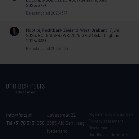
2025/377)
Belastingblad 2025/377
Noot bij Rechtbank Zeeland-West-Brabant 17 juni
2025, ECLI:NL:RBZWB:2025:3752 (Belastingblad
2025/333)
Belastingblad 2025/333
Algemene voorwaarden
info@feltz.nl
Javastraat 22
Privacy statement
Tel +31 70 31 31 050
2585 AN Den Haag
Disclaimer
Nederland
Juridische informatie