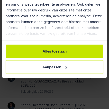
en om ons websiteverkeer te analyseren. Ook delen we
informatie over uw gebruik van onze site met onze
partners voor social media, adverteren en analyse. Deze
Publicaties
partners kunnen deze gegevens combineren met andere
informatie die u aan ze heeft verstrekt of die ze hebben
verzameld op basis van uw gebruik van hun services.
/
Alles toestaan
Noot bij rechtbank Noord-Holland 1 augustus 2022,
ECLI:NL:RBNHO:2022:7466 (JBPr 2023/35)
JBPr 2023/35
Aanpassen
Noot bij Rechtbank Oost-Brabant 18 april 2025,
ECLI:NL:RBOBR:2025:2342 (Belastingblad
2025/253)
Belastingblad 2025/253
Noot bij Rechtbank Oost-Brabant 21 juli 2025,
ECLI:NL:RBOBR:2025:4607 (Belastingblad