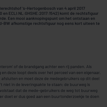
Gerechtshof ’s-Hertogenbosch van 4 april 2017
0 en ECLI:NL:GHSHE:2017:1542) komt de rechtsfiguur
orde. Een mooi aanknopingspunt om het ontstaan en
ud-BW afkomstige rechtsfiguur nog eens kort uiteen te
hterom’ of de brandgang achter een rij panden. Als
 en deze loopt deels over het perceel van een eigenaar,
afsluiten en moet deze de medegebruikers op dit deel
 niet in de leveringsakte te staan; de buurweg is
t volstaat dat de mede-gebruikers de weg tot buurweg
r doet er dus goed aan een buurtonderzoekje te doen