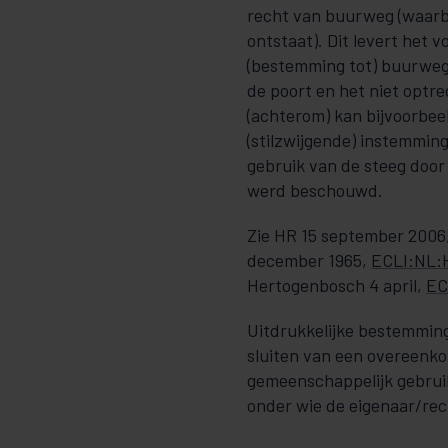
recht van buurweg (waarb
ontstaat). Dit levert het
(bestemming tot) buurweg 
de poort en het niet optr
(achterom) kan bijvoorbeel
(stilzwijgende) instemming 
gebruik van de steeg door 
werd beschouwd.
Zie HR 15 september 2006
december 1965,
ECLI:NL:
Hertogenbosch 4 april,
EC
Uitdrukkelijke bestemming
sluiten van een overeenko
gemeenschappelijk gebruik
onder wie de eigenaar/re