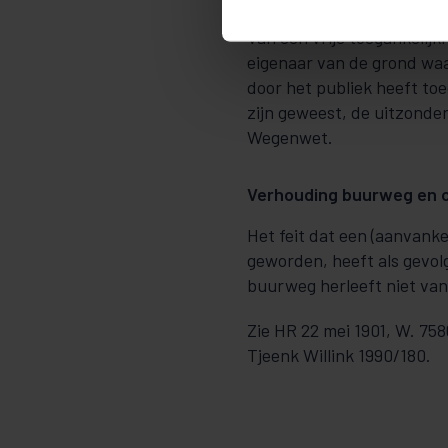
Van een vrije toegankelij
eigenaar van de grond waa
door het publiek heeft toe
zijn geweest, de uitzonderi
Wegenwet.
Verhouding buurweg en 
Het feit dat een (aanvank
geworden, heeft als gevo
buurweg herleeft niet va
Zie HR 22 mei 1901, W. 758
Tjeenk Willink 1990/180.