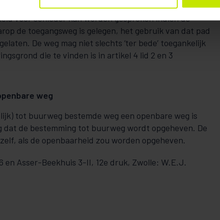
kheid voor eenieder kan worden gesproken indien de
rop de toegangsweg is gelegen, het gebruik van dat pad
gelaten. De weg mag niet slechts ‘ter bede’ toegankelijk
ngsgrond die te vinden is in artikel 4 lid 2 en 3
openbare weg
elijk) tot buurweg bestemde weg een openbare weg is
lg dat de bestemming tot buurweg wordt opgeheven. De
nzelf, als de openbaarheid zou worden opgeheven.
6 en Asser-Beekhuis 3-II, 12e druk, Zwolle: W.E.J.