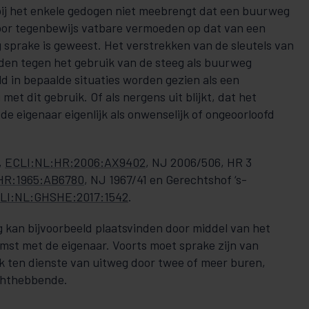
ij het enkele gedogen niet meebrengt dat een buurweg
 voor tegenbewijs vatbare vermoeden op dat van een
sprake is geweest. Het verstrekken van de sleutels van
eden tegen het gebruik van de steeg als buurweg
d in bepaalde situaties worden gezien als een
met dit gebruik. Of als nergens uit blijkt, dat het
de eigenaar eigenlijk als onwenselijk of ongeoorloofd
,
ECLI:NL:HR:2006:AX9402
, NJ 2006/506, HR 3
HR:1965:AB6780
, NJ 1967/41 en Gerechtshof ‘s-
LI:NL:GHSHE:2017:1542
.
 kan bijvoorbeeld plaatsvinden door middel van het
mst met de eigenaar. Voorts moet sprake zijn van
 ten dienste van uitweg door twee of meer buren,
chthebbende.