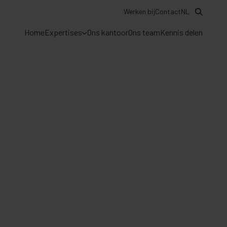
Werken bij
Contact
NL
Home
Expertises
Ons kantoor
Ons team
Kennis delen