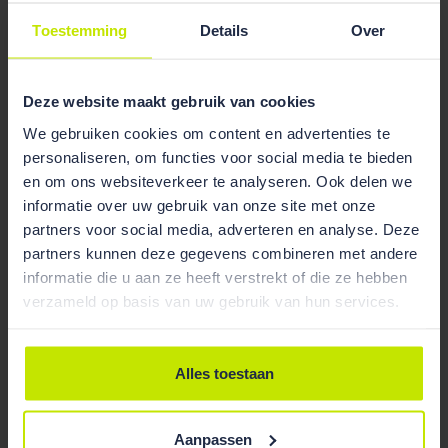
Paula Witlox versterkt ons team
Toestemming
Details
Over
Deze website maakt gebruik van cookies
We gebruiken cookies om content en advertenties te
personaliseren, om functies voor social media te bieden
en om ons websiteverkeer te analyseren. Ook delen we
informatie over uw gebruik van onze site met onze
partners voor social media, adverteren en analyse. Deze
partners kunnen deze gegevens combineren met andere
informatie die u aan ze heeft verstrekt of die ze hebben
verzameld op basis van uw gebruik van hun services.
Alles toestaan
Nieuws
01 Oct 2025
Aanpassen
Pauline van Aardenne benoemd tot partner