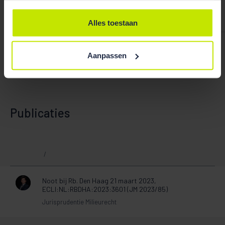
Bekijk team
overzicht
Alles toestaan
Raphaël Donkersloot
Aanpassen
Publicaties
/
Noot bij Rb. Den Haag 21 maart 2023,
ECLI:NL:RBDHA:2023:3601 (JM 2023/85)
Jurisprudentie Milieurecht