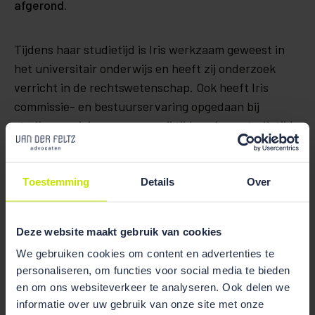
afgerond.
Tijdens haar studietijd is Iris werkzaam geweest in
het universitair onderwijs en heeft zij onderzoek
verricht in de rechtswetenschap. Ook heeft Iris
commissie- en bestuurservaring opgedaan bij
studieverenigingen en was zij tijdens haar studietijd
al werkzaam als juridisch assistent bij Van der Feltz
advocaten.
Toestemming
Details
Over
Laat meer zien
Deze website maakt gebruik van cookies
We gebruiken cookies om content en advertenties te
personaliseren, om functies voor social media te bieden
en om ons websiteverkeer te analyseren. Ook delen we
Werkzaam in de sectoren
informatie over uw gebruik van onze site met onze