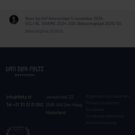
Noot bij Hof Amsterdam 5 november 2024,
ECLI:NL:GHAMS:2024:3134 (Belastingblad 2025/12)
Belastingblad 2025/12
Algemene voorwaarden
info@feltz.nl
Javastraat 22
Privacy statement
Tel +31 70 31 31 050
2585 AN Den Haag
Disclaimer
Nederland
Juridische informatie
Klachtenregeling