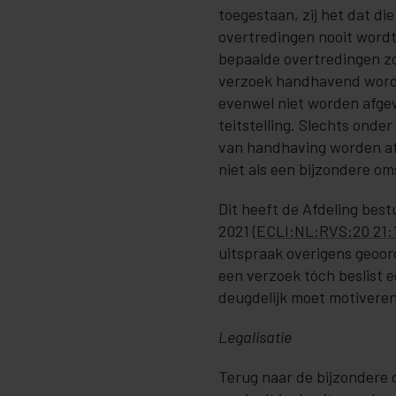
toegestaan, zij het dat di
over­­tre­­­dingen nooit w
bepaalde overtre­din­gen z
verzoek handhavend wordt 
evenwel niet worden afgewe
teitstelling. Slechts ond
van handhaving wor­den af­­g
niet als een bijzondere o
Dit heeft de Afdeling bes
2021 (
ECLI:NL:RVS:20 21:
uitspraak overigens geoor
een verzoek tóch beslist e
deugdelijk moet motiveren
Legalisatie
Terug naar de bijzonder