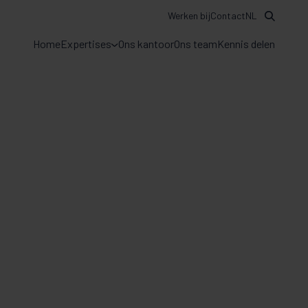
Werken bij
Contact
NL
Home
Expertises
Ons kantoor
Ons team
Kennis delen