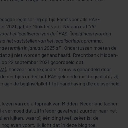
eoogde legalisering op tijd komt voor alle PAS-
ber 2021
gaf
de Minister van LNV aan dat “
de
voor het legaliseren van de
[PAS-]
meldingen worden
na het vaststellen van het legalisatie­pro­gram­ma.
de termijn in januari 2025 af
”. Ondertussen moeten de
 dat zij niet worden gehandhaafd. Rrechtbank Midden-
 op 22 sep­tember 2021 geoordeeld dat
23
), hoezeer ook te goe­­der trouw is ge­handeld door
de destijds onder het PAS geldende meldingsplicht, zij
 aan de beginselplicht tot handhaving die de overheid
t lezen van de uitspraak van Midden-Nederland lachen
n? Ik vermoed dat zij in ieder geval wat zuurder naar het
len kijken, waarbij één ding (wel) zeker is: de
nog even voort. Ik licht dat in deze blog toe.