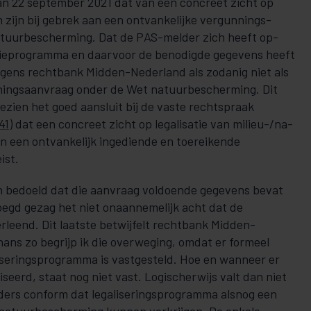
van 22 september 2021 dat van een concreet zicht op
n zijn bij gebrek aan een ontvankelijke vergunnings­
uurbescher­ming. Dat de PAS-melder zich heeft op­­
atieprogramma en daarvoor de be­nodigde gegevens heeft
volgens rechtbank Mid­den-Nederland als zodanig niet als
n­nings­aan­vraag onder de Wet natuurbescherming. Dit
gezien het goed aan­­sluit bij de vaste rechtspraak
41
) dat een con­creet zicht op le­ga­­­­lisa­tie van mi­lieu-/na­
n een ontvankelijk ingediende en toerei­ken­de
ist.
n bedoeld dat die aanvraag voldoende gegevens bevat
voegd gezag het niet onaannemelijk acht dat de
leend. Dit laatste betwij­felt rechtbank Midden-
thans zo begrijp ik die overweging, omdat er for­meel
iseringsprogramma is vastgesteld. Hoe en wanneer er
iseerd, staat nog niet vast. Logischerwijs valt dan niet
ers con­form dat legalise­rings­pro­gram­ma alsnog een