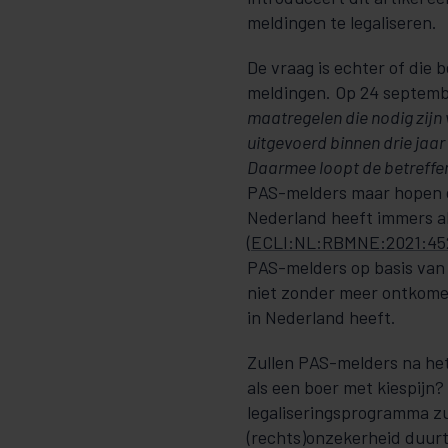
meldingen te legaliseren.
De vraag is echter of die b
meldingen. Op 24 septem­
maatregelen die nodig zijn 
uitgevoerd binnen drie jaar 
Daarmee loopt de betreffen
PAS-mel­­­ders maar hopen
Nederland heeft immers al
(
ECLI:NL:RBMNE:2021:45
PAS-melders op basis van 
niet zonder meer ontkomen
in Nederland heeft.
Zullen PAS-melders na he
als een boer met kies­­­­pij
legaliseringsprogramma zul
(rechts)onzekerheid duurt 