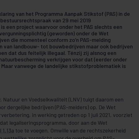
laring van het Programma Aanpak Stikstof (PAS) in de
g bestuursrechtspraak van 29 mei 2019
 is een project waarvoor onder het PAS slechts een
h vergunningsplichtig (geworden) onder de Wet
Bedrijven die momenteel conform zo’n PAS-melding
en van land­bouw- tot bouwbedrijven maar ook bedrijven
n dat dus feitelijk il­­le­­­gaal. Ténzij zij alsnog een
natuurbescherming verkrijgen voor dat (eerder onder
 Maar vanwege de landelijke stikstofproblematiek is
 Natuur en Voedselkwaliteit (LNV) tuigt daarom een
 voor dergelijke bedrijven (PAS-melders) op. De Wet
erbe­te­ring, in wer­king getreden op 1 juli 2021, voorziet
dat legaliserings­pro­gram­­­­ma, door aan de Wet
el 1.13a
toe te voegen. Omwille van de rechtszek­er­heid
n wette­lij­ke zorg­plicht voor de overheid om PAS-