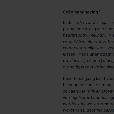
Géén handhaving?
In de
Q&A
over de ‘legali
prangende vraag aan bod:
bedrijfsontwikkeling?
”. In
waar PAS-melders in zitten
verantwoordelijk voor
[voe
lossen
”. Aanslui­tend zeg
provincies
[hebben]
afges
die nodig is voor de legali
Deze toezegging leest ve
belangrijke kantteke­ning
ook aan dat “
Rijk en provin
van legalisatie handhaving
worden afgewezen, omdat ha
wordt van tijd tot tijd ber