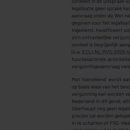
oordeelt in de uitspraak 
legalisatie geen sprake ka
aanvraag onder de Wet nat
gegeven voor het le­galis
ingediend, kwali­fi­ceert 
zo’n ontvankelijke ver­­gu
oordeel is begrijpelijk aan
(o.a.
ECLI:NL:RVS:2020:4
tuurbelastende activiteite
vergunningsaanvraag vere
Met 'toereikend' wordt da
op basis waar­van het be­
vergunning kan worden ver
Nederland in dit geval, al
über­haupt nog geen legal
precies zal worden ge­legal
in te schatten of PAS-meld