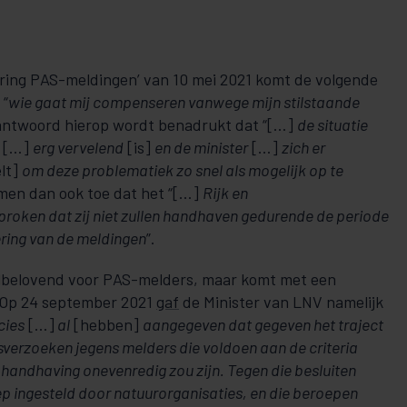
sering PAS-meldingen’ van 10 mei 2021 komt de volgende
 “
wie gaat mij compenseren vanwege mijn stilstaande
 antwoord hierop wordt bena­drukt dat “[…]
de situatie
[…]
erg vervelend
[is]
en de minister
[…]
zich er
lt]
om deze problematiek zo snel als mogelijk op te
t men dan ook toe dat het “[…]
Rijk en
proken dat zij niet zullen hand­haven gedurende de periode
sering van de meldingen
”.
elbelovend voor PAS-melders, maar komt met een
. Op 24 september 2021
gaf
de Minister van LNV namelijk
cies
[…]
al
[heb­ben]
aangegeven dat gegeven het traject
sverzoeken jegens melders die voldoen aan de criteria
ndhaving onevenredig zou zijn. Tegen die be­­­sluiten
oep ingesteld door natuurorganisaties, en die beroepen