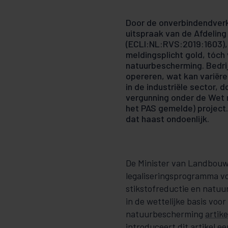
Door de onverbindendverk
uitspraak van de Afdelin
(ECLI:NL:RVS:2019:1603),
meldings­plicht gold, tóc
natuurbe­scher­­­­­­­ming. 
opereren, wat kan variër
in de industriële sector, doe
vergunning onder de Wet 
het PAS gemelde) project.
dat haast ondoenlijk.
De Minister van Landbouw,
lega­li­­se­ringsprogramma
stikstofreductie en natuurv
in de wettelijke basis voor 
natuurbescherming
ar­ti­k
introduceert dit artikel ee