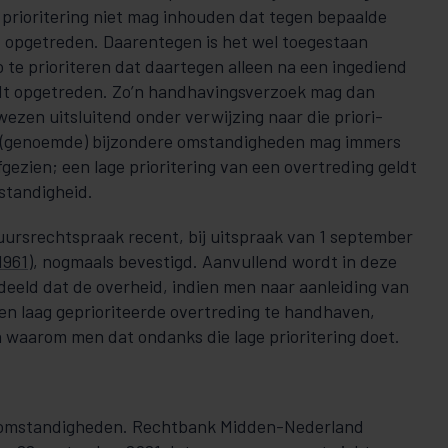
e prioritering niet mag inhouden dat tegen bepaalde
ordt opgetreden. Daarentegen is het wel toegestaan
o te prio­riteren dat daartegen alleen na een ingediend
op­ge­treden. Zo’n hand­­havingsverzoek mag dan
zen uitsluitend onder verwijzing naar die prio­ri­
er (genoemde) bijzondere omstandigheden mag immers
e­­zien; een la­­ge priorite­ring van een overtreding geldt
mstandigheid.
tuursrechtspraak recent, bij uitspraak van 1 september
1961
), nogmaals bevestigd. Aanvullend wordt in deze
deeld dat de overheid, indien men naar aanleiding van
en laag geprio­ri­teerde over­treding te handhaven,
 waarom men dat ondanks die lage prioritering doet.
e omstandigheden. Rechtbank Midden-Nederland