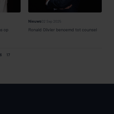
Nieuws
02 Sep 2025
ns op
Ronald Olivier benoemd tot counsel
6
17