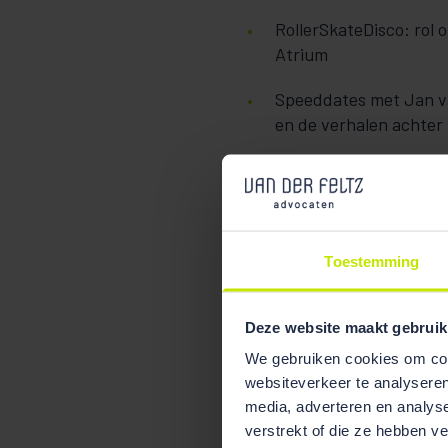
RollerSkateDisco: rol 
Atrium
Speeddates met Jan va
en de verhalen achter 
Maak een nieuw stads
moderne variant van 
Kijk voor meer informatie 
Toestemming
Museumnacht op:
Museumn
Deze website maakt gebruik
We gebruiken cookies om cont
websiteverkeer te analyseren
media, adverteren en analys
verstrekt of die ze hebben v