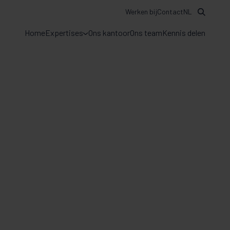
Werken bij
Contact
NL
Home
Expertises
Ons kantoor
Ons team
Kennis delen