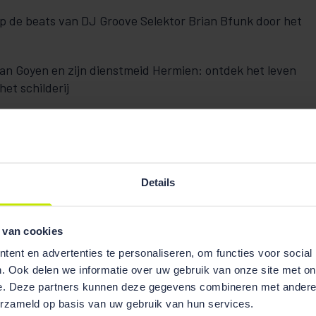
op de beats van DJ Groove Selektor Brian Bfunk door het
n Goyen en zijn dienstmeid Hermien: ontdek het leven
het schilderij
gezicht: ontwerp samen met andere bezoekers een
Van Goyens werk
over de activiteiten in het Atrium tijdens de
Details
acht Den Haag - Atrium City Hall
 van cookies
ent en advertenties te personaliseren, om functies voor social
. Ook delen we informatie over uw gebruik van onze site met on
e. Deze partners kunnen deze gegevens combineren met andere i
erzameld op basis van uw gebruik van hun services.