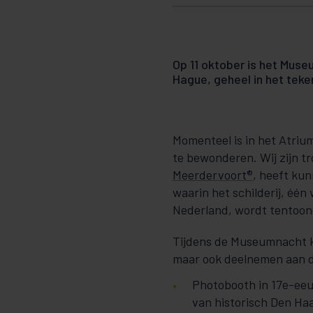
Op 11 oktober is het Muse
Hague, geheel in het teken
Momenteel is in het Atrium
te bewonderen. Wij zijn t
Meerdervoort®
, heeft ku
waarin het schilderij, één
Nederland, wordt tentoon
Tijdens de Museumnacht k
maar ook deelnemen aan di
Photobooth in 17e-eeuw
van historisch Den Ha