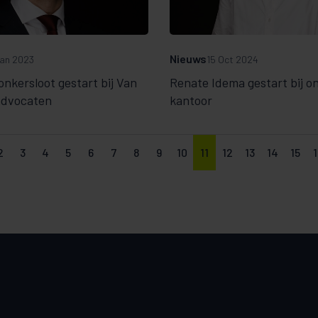
Nieuws
an 2023
15 Oct 2024
nkersloot gestart bij Van
Renate Idema gestart bij o
 advocaten
kantoor
2
3
4
5
6
7
8
9
10
11
12
13
14
15
1