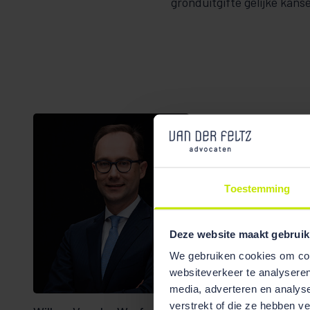
gronduitgifte gelijke kan
Toestemming
Deze website maakt gebruik
Bekijk team
We gebruiken cookies om cont
overzicht
websiteverkeer te analyseren
media, adverteren en analys
verstrekt of die ze hebben v