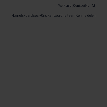
Werken bij
Contact
NL
Home
Expertises
Ons kantoor
Ons team
Kennis delen