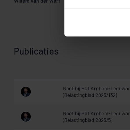
Willem Van der Werf
Publicaties
Noot bij Hof Arnhem-Leeuwar
(Belastingblad 2023/132)
Noot bij Hof Arnhem-Leeuwa
(Belastingblad 2025/5)