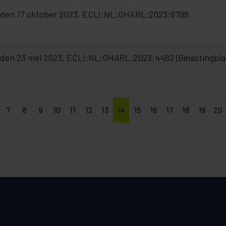
den 17 oktober 2023, ECLI:NL:GHARL:2023:8799
den 23 mei 2023, ECLI:NL:GHARL:2023:4482 (Belastingbl
7
8
9
10
11
12
13
14
15
16
17
18
19
20