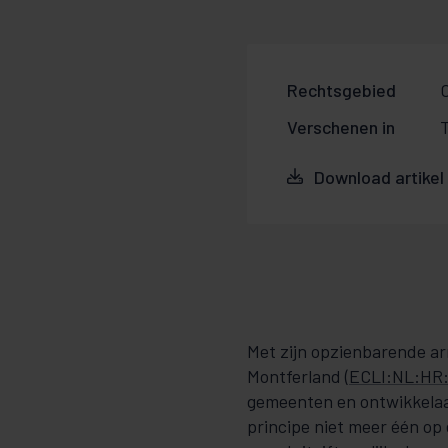
Rechtsgebied
C
Verschenen in
T
Download artikel
Met zijn opzienbarende a
Montferland (
ECLI:NL:HR:
gemeenten en ontwikkelaa
principe niet meer één op