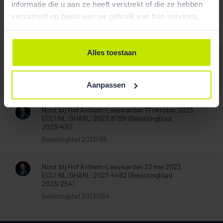
informatie die u aan ze heeft verstrekt of die ze hebben
Noot bij Hof Arnhem-Leeuwarden 14 februari 2023,
verzameld op basis van uw gebruik van hun services.
ECLI:NL:GHARL:2023:1307 (Belastingblad 2023/132)
Belastingblad
Alles toestaan
Noot bij Hof Arnhem-Leeuwarden 15 oktober 2024,
ECLI:NL:GHARL:2024:6423 (Belastingblad 2025/5)
Belastingblad 2025/5
Aanpassen
Noot bij Hof Arnhem-Leeuwarden 17 oktober 2023,
ECLI:NL:GHARL:2023:8799 (Belastingblad
2023/415)
Belastingblad 2023/415
Noot bij Hof Arnhem-Leeuwarden 23 mei 2023,
ECLI:NL:GHARL:2023:4482 (Belastingblad
2023/254)
Belastingblad 2023/254