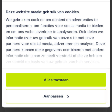
Deze website maakt gebruik van cookies
We gebruiken cookies om content en advertenties te
personaliseren, om functies voor social media te bieden
en om ons websiteverkeer te analyseren. Ook delen we
informatie over uw gebruik van onze site met onze
partners voor social media, adverteren en analyse. Deze
partners kunnen deze gegevens combineren met andere
informatie die u aan ze heeft verstrekt of die ze hebben
Nieuws
01 Sep 2025
verzameld op basis van uw gebruik van hun services.
Van der Feltz advocaten N.V. aanwezig op EXPO
REAL 2025
Alles toestaan
Aanpassen