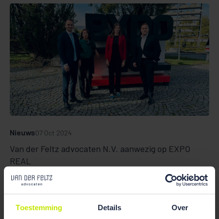
Nieuws
07 Oct 2024
Van der Feltz advocaten N.V. aanwezig op EXPO
REAL
Toestemming
Details
Over