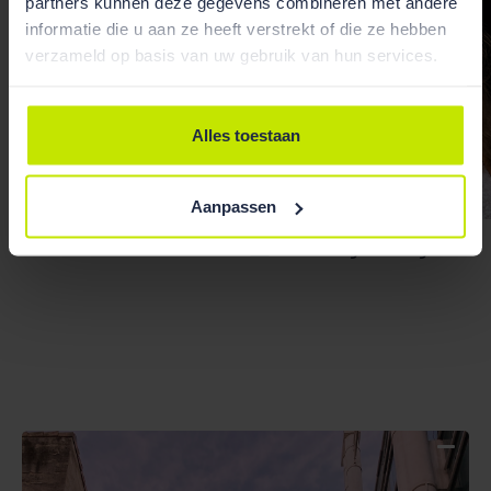
partners kunnen deze gegevens combineren met andere
informatie die u aan ze heeft verstrekt of die ze hebben
verzameld op basis van uw gebruik van hun services.
Alles toestaan
Aanpassen
Rosa van der Velde
Puc Ligtenberg