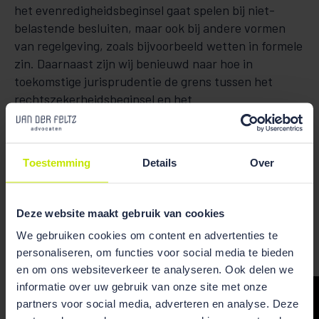
het evenredigheidsbeginsel gaat spelen bij niet-
belastende besluiten, maar ook bij andere vormen
van regelgeving, zoals bijvoorbeeld wetten in formele
zin. Daarnaast zijn wij benieuwd naar hoe in
toekomstige jurisprudentie de grens tussen het
rechtszekerheidsbeginsel en het
evenredigheidsbeginsel wordt bewaakt.
Bent u op zoek naar meer informatie over dit
Toestemming
Details
Over
onderwerp? Neemt u dan contact met ons op via de
onderstaande contactgegevens.
Deze website maakt gebruik van cookies
We gebruiken cookies om content en advertenties te
personaliseren, om functies voor social media te bieden
en om ons websiteverkeer te analyseren. Ook delen we
informatie over uw gebruik van onze site met onze
partners voor social media, adverteren en analyse. Deze