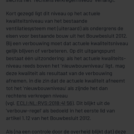
Kort gezegd ligt dit niveau op het actuele
kwaliteitsniveau van het bestaande
ventilatiesysteem met (uiteraard) als onder­grens de
eisen voor bestaande bouw uit het Bouwbesluit 2012.
Bij een verbouwing moet dat actuele kwaliteitsniveau
gelijk blijven of verbeteren. Op dit uitgangs­punt
bestaat één uit­zon­dering: als het actuele kwaliteits­­­­
niveau reeds boven het ‘nieuw­bouwniveau’ ligt, mag
de­ze kwali­teit als resultaat van de verbouwing
afnemen, in die zin dat de actuele kwali­teit afneemt
tot het ‘nieuw­bouwniveau’ als zijnde het dan
rechtens verkregen niveau
(vgl.
ECLI:NL:RVS:2018:41 56
). Dit blijkt uit de
‘verbouw-regel’ als bedoeld in het eerste lid van
artikel 1.12 van het Bouwbesluit 2012.
Als (na een controle door de overheid blijkt dat) deze