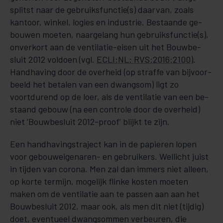
splitst naar de gebruiksfunctie(s) daarvan, zoals
kantoor, win­­kel, lo­­gies en industrie. Bestaande ge­
bouwen moeten, naargelang hun gebruiksfunctie(s),
onver­kort aan de ven­ti­la­tie-eisen uit het Bouw­be­
sluit 2012 voldoen (vgl.
ECLI:NL: RVS:2016:2100
).
Hand­ha­ving door de over­­­heid (op straffe van bij­­voor­
beeld het betalen van een dwangsom) ligt zo
voortdu­rend op de loer, als de ventilatie van een be­
staand gebouw (na een controle door de overheid)
niet ‘Bouwbesluit 2012-proof’ blijkt te zijn.
Een handhavingstraject kan in de papieren lopen
voor ge­bouw­­eigenaren- en gebruikers. Wellicht juist
in tijden van corona. Men zal dan immers niet alleen,
op korte termijn, mogelijk flinke kosten moeten
maken om de ventilatie aan te passen aan aan het
Bouw­be­sluit 2012, maar ook, als men dit niet (tijdig)
doet, eventueel dwangsommen verbeuren, die