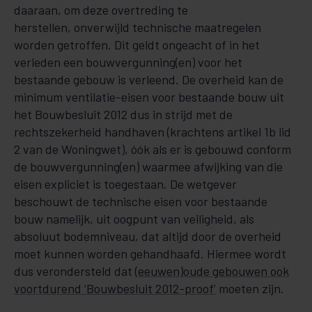
daaraan, om deze overtreding te
herstellen, onverwijld technische maatregelen
worden getroffen. Dit geldt ongeacht of in het
verleden een bouwvergunning(en) voor het
bestaande ge­­bouw is verleend. De overheid kan de
minimum ventilatie-eisen voor bestaande bouw uit
het Bouwbesluit 2012 dus in strijd met de
rechtszekerheid handhaven (krachtens artikel 1b lid
2 van de Wo­ning­­wet), óók als er is gebouwd conform
de bouwvergun­ning(en) waarmee afwijking van die
eisen expliciet is toegestaan. De wetgever
beschouwt de technische eisen voor bestaande
bouw namelijk, uit oogpunt van veiligheid, als
absoluut bodem­ni­veau, dat altijd door de overheid
moet kunnen worden gehandhaafd. Hiermee wordt
dus ver­on­der­steld dat
(eeuwen)oude gebouwen ook
voortdurend ‘Bouwbesluit 2012-proof’
moeten zijn.