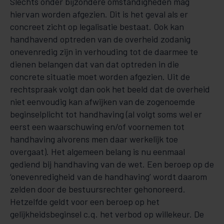
Slechts onder bijzondere om­stan­­dig­­heden mag
hiervan worden afgezien. Dit is het geval als er
concreet zicht op legalisatie bestaat. Ook kan
handhavend optreden van de overheid zodanig
onevenredig zijn in verhou­ding tot de daar­mee te
dienen belangen dat van dat optreden in die
concrete situatie moet worden afgezien. Uit de
rechtspraak volgt dan ook het beeld dat de overheid
niet eenvoudig kan afwijken van de zoge­noem­de
begin­sel­plicht tot handhaving (al volgt soms wel er
eerst een waarschuwing en/of voornemen tot
handhaving alvorens men daar werkelijk toe
overgaat). Het algemeen belang is nu eenmaal
gediend bij handhaving van de wet. Een beroep op de
‘on­even­redigheid van de hand­­having’ wordt daar­om
zelden door de bestuursrechter gehonoreerd.
Hetzelfde geldt voor een beroep op het
gelijkheidsbeginsel c.q. het verbod op willekeur. De