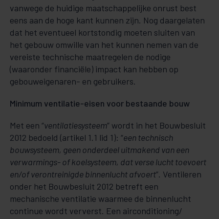
vanwege de hui­­­­dige maat­schap­pelijke onrust best
eens aan de hoge kant kunnen zijn. Nog daargelaten
dat het eventueel kortstondig moeten sluiten van
het ge­bouw omwille van het kunnen nemen van de
vereiste technische maatregelen de nodige
(waaronder finan­cië­le) impact kan hebben op
gebouweigenaren- en gebruikers.
Minimum ventilatie-eisen voor bestaande bouw
Met een “
ventilatiesysteem
” wordt in het Bouwbesluit
2012 bedoeld (artikel 1.1 lid 1): “
een technisch
bouwsysteem, geen onderdeel uitmakend van een
verwarmings- of koelsys­teem, dat verse lucht toe­voert
en/of verontreinigde binnenlucht afvoert
”. Ventileren
onder het Bouwbe­sluit 2012 betreft een
mechanische ventilatie waarmee de binnenlucht
continue wordt ver­verst. Een aircondi­tioning/