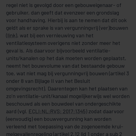
regel niet is gevolgd door een gebouweigenaar- of
gebruiker, dan geeft dat evenzeer een grondslag
voor handhaving. Hierbij is aan te nemen dat dit ook
geldt als er sprake is van vergunningvrij (ver)bouwen
(
link
), wat bij een vernieuwing van het
ventilatiesysteem overigens niet zonder meer het
geval is. Als daarvoor bijvoorbeeld ventilatie-
units/kanalen op het dak moeten worden geplaatst,
neemt het bouwvolume van dat bestaande gebouw
toe, wat niet mag bij vergunningvrij bouwen (artikel 3
onder 8 van Bijlage II van het Besluit
omgevingsrecht). Daarentegen kan het plaatsen van
zo’n ventilatie-unit/kanaal mogelijkerwijs wel wor­den
beschouwd als een bouwdeel van ondergeschikte
aard (vgl.
ECLI:NL:RVS: 2017:1345
) zodat daarvoor
(eenvoudig) een bouwvergunning kan worden
verleend met toepassing van de zoge­noem­­de krui­
melgevallenregeling (artikel 2.12 lid 1 onder a sub 2