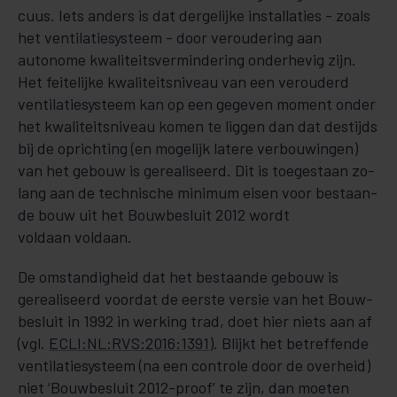
cuus. Iets anders is dat dergelijke installaties - zoals
het ventilatiesysteem - door veroude­ring aan
autonome kwaliteitsvermindering onderhevig zijn.
Het feitelijke kwaliteitsniveau van een verouderd
ven­tilatie­sys­teem kan op een gegeven moment onder
het kwaliteitsniveau komen te liggen dan dat destijds
bij de oprichting (en mogelijk latere verbouwingen)
van het gebouw is gerealiseerd. Dit is toegestaan zo­
lang aan de technische minimum eisen voor be­staan­­
de bouw uit het Bouwbesluit 2012 wordt
voldaan voldaan.
De omstandigheid dat het bestaande gebouw is
gerealiseerd voordat de eerste versie van het Bouw­
be­­sluit in 1992 in wer­king trad, doet hier niets aan af
(vgl.
ECLI:NL:RVS:2016:1391
). Blijkt het betreffende
ventilatiesysteem (na een controle door de overheid)
niet ‘Bouwbesluit 2012-proof’ te zijn, dan moeten