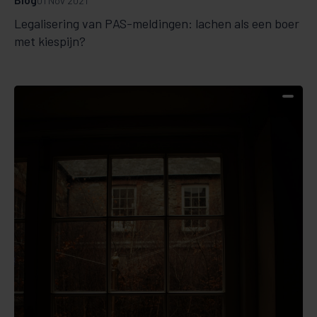
01 Nov 2021
Legalisering van PAS-meldingen: lachen als een boer
met kiespijn?