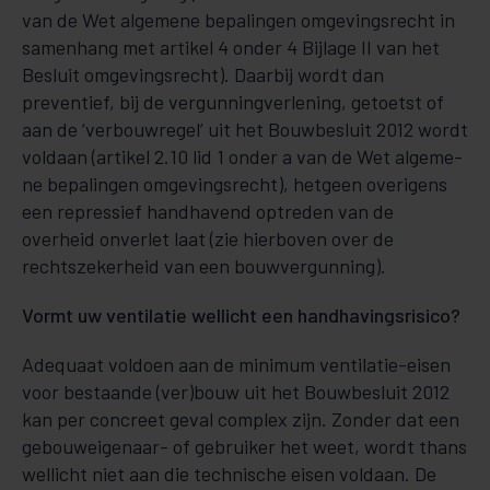
van de Wet algeme­ne bepa­lin­gen om­ge­vings­recht in
samenhang met artikel 4 onder 4 Bijlage II van het
Besluit omge­vings­recht). Daarbij wordt dan
preventief, bij de vergunningverlening, getoetst of
aan de ‘verbouwregel’ uit het Bouw­­be­­sluit 2012 wordt
vol­daan (artikel 2.10 lid 1 onder a van de Wet algeme­
ne bepa­lin­gen omge­vings­recht), hetgeen overigens
een repressief handhavend optreden van de
overheid onverlet laat (zie hierboven over de
rechtszekerheid van een bouwvergunning).
Vormt uw ventilatie wellicht een handhavingsrisico?
Adequaat voldoen aan de minimum ventilatie-eisen
voor bestaande (ver)bouw uit het Bouw­­­be­sluit 2012
kan per concreet ge­val complex zijn. Zonder dat een
gebouweigenaar- of gebruiker het weet, wordt thans
wellicht niet aan die technische eisen voldaan. De