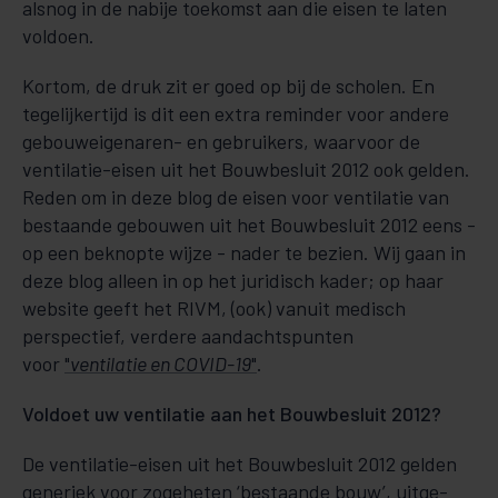
alsnog in de nabije toekomst aan die eisen te laten
voldoen.
Kortom, de druk zit er goed op bij de scholen. En
tegelijkertijd is dit een extra reminder voor andere
ge­­­­bouw­­­­­­­­­eige­na­­ren- en gebruikers, waarvoor de
ventilatie-eisen uit het Bouwbesluit 2012 ook gelden.
Reden om in deze blog de eisen voor ventilatie van
bestaande ge­bou­wen uit het Bouwbesluit 2012 eens -
op een beknopte wijze - nader te bezien. Wij gaan in
deze blog alleen in op het juridisch kader; op haar
website geeft het RIVM, (ook) vanuit medisch
perspectief, verdere aandachtspunten
voor
"
ventilatie en COVID-19
"
.
Voldoet uw ventilatie aan het Bouwbesluit 2012?
De ventilatie-ei­sen uit het Bouwbesluit 2012 gelden
gene­riek voor zo­­geheten ‘bestaande bouw’, uitge­