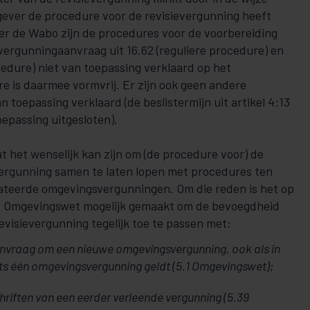
ver de procedure voor de revisievergunning heeft
er de Wabo zijn de procedures voor de voorbereiding
 vergunningaanvraag uit 16.62 (reguliere procedure) en
cedure) niet van toepassing verklaard op het
re is daarmee vormvrij. Er zijn ook geen andere
 toepassing verklaard (de beslistermijn uit artikel 4:13
oepassing uitgesloten).
t het wenselijk kan zijn om (de procedure voor) de
vergunning samen te laten lopen met procedures ten
ateerde omgevingsvergunningen. Om die reden is het op
d 3 Omgevingswet mogelijk gemaakt om de bevoegdheid
evisievergunning tegelijk toe te passen met:
anvraag om een nieuwe omgevingsvergunning, ook als in
chts één omgevingsvergunning geldt (5.1 Omgevingswet);
hriften van een eerder verleende vergunning (5.39