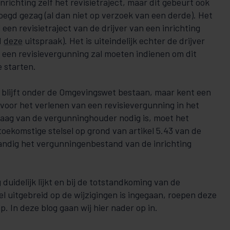
 inrichting zelf het revisietraject, maar dit gebeurt ook
oegd gezag (al dan niet op verzoek van een derde). Het
een revisietraject van de drijver van een inrichting
d
deze
uitspraak). Het is uiteindelijk echter de drijver
r een revisievergunning zal moeten indienen om dit
e starten.
ie blijft onder de Omgevingswet bestaan, maar kent een
 voor het verlenen van een revisievergunning in het
aag van de vergunninghouder nodig is, moet het
oekomstige stelsel op grond van artikel 5.43 van de
andig het vergunningenbestand van de inrichting
duidelijk lijkt en bij de totstandkoming van de
l uitgebreid op de wijzigingen is ingegaan, roepen deze
p. In deze blog gaan wij hier nader op in.