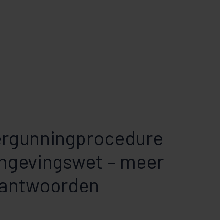
vergunningprocedure
mgevingswet – meer
 antwoorden