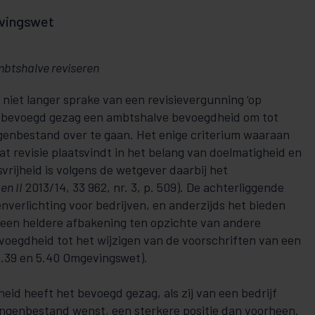
evingswet
btshalve reviseren
niet langer sprake van een revisievergunning ‘op
t bevoegd gezag een ambtshalve bevoegdheid om tot
genbestand over te gaan. Het enige criterium waaraan
t revisie plaatsvindt in het belang van doelmatigheid en
rijheid is volgens de wetgever daarbij het
n II
2013/14, 33 962, nr. 3, p. 509). De achterliggende
enverlichting voor bedrijven, en anderzijds het bieden
 een heldere afbakening ten opzichte van andere
voegdheid tot het wijzigen van de voorschriften van een
 5.39 en 5.40 Omgevingswet).
id heeft het bevoegd gezag, als zij van een bedrijf
ingenbestand wenst, een sterkere positie dan voorheen.