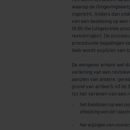
waarop de Omgevingswetge
ingericht. Anders dan ond
van een beslissing op een
16.65 Ow (uitgebreide pro
revisietraject. De procedu
procedurele bepalingen van
Awb wordt expliciet van t
De wetgever erkent wel da
verlening van een revisie
aanzien van andere, gerel
grond van artikel 5.43 li
tot het verlenen van een r
het beslissen op een a
afwijking van lid 1 sle
het wijzigen van voorsc