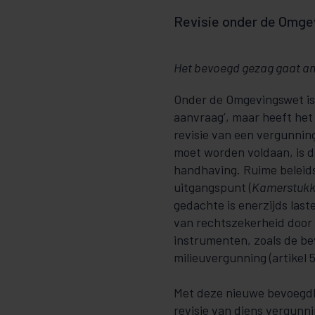
Revisie onder de Omg
Het bevoegd gezag gaat am
Onder de Omgevingswet is 
aanvraag’, maar heeft he
revisie van een vergunnin
moet worden voldaan, is da
handhaving. Ruime beleidsv
uitgangspunt (
Kamerstukke
gedachte is enerzijds last
van rechtszekerheid door
instrumenten, zoals de be
milieuvergunning (artikel
Met deze nieuwe bevoegdhe
revisie van diens vergunn