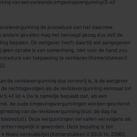
kking van een verleende omgevingsvergunning (5.40
 revisievergunning de procedure van het daarmee
 andere gevallen mag het bevoegd gezag dus zelf de
ing bepalen. De wetgever heeft daarbij wel aangegeven
ij geen sprake is van samenhang, niet voor de hand zou
procedure van toepassing te verklaren (
Kamerstukken II
2).
an de revisievergunning dus vormvrij is, is de wetgever
r de rechtsgevolgen als de revisievergunning eenmaal tot
l 5.43 lid 4 Ow is namelijk bepaald dat, als een
leend, de oude omgevingsvergunningen worden geschorst
gtreding van de revisievergunning (dus: de dag na
siebesluit). Deze vergunningen vervallen vervolgens als
 onherroepelijk is geworden. Deze bepaling is ten
d 4 Wabo verduidelijkt (
Kamerstukken
II
2013/14, 33962,