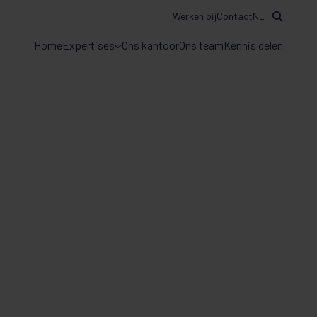
Werken bij
Contact
NL
Home
Expertises
Ons kantoor
Ons team
Kennis delen